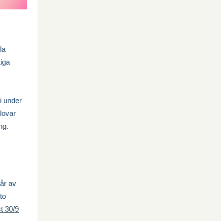
la
tiga
vi under
lovar
ng.
år av
to
t 30/9