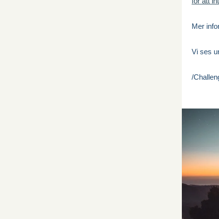
för att i
Mer inf
Vi ses 
/Challen