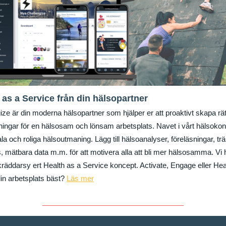
 as a Service från din hälsopartner
ize är din moderna hälsopartner som hjälper er att proaktivt skapa rät
tningar för en hälsosam och lönsam arbetsplats. Navet i vårt hälsokon
ala och roliga hälsoutmaning. Lägg till hälsoanalyser, föreläsningar, trä
s, mätbara data m.m. för att motivera alla att bli mer hälsosamma. Vi 
skräddarsy ert Health as a Service koncept. Activate, Engage eller Hea
in arbetsplats bäst?
Läs mer