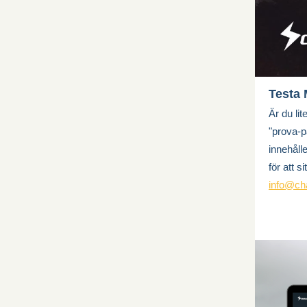
Testa 
Är du lit
"prova-p
innehåll
för att s
info@ch