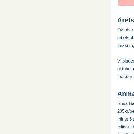
Årets
Oktober 
arbetspl
forsknin
Vi bjuder
oktober 
massor 
Anmäl
Rosa Ban
295kr/pe
minst 5 
roligare