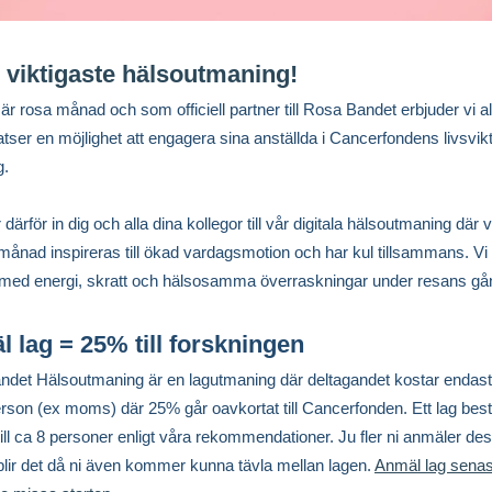
 viktigaste hälsoutmaning!
är rosa månad och som officiell partner till Rosa Bandet erbjuder vi al
atser en möjlighet att engagera sina anställda i Cancerfondens livsvik
g.
 därför in dig och alla dina kollegor till vår digitala hälsoutmaning där 
månad inspireras till ökad vardagsmotion och har kul tillsammans. Vi 
med energi, skratt och hälsosamma överraskningar under resans gå
 lag = 25% till forskningen
det Hälsoutmaning är en lagutmaning där deltagandet kostar endast
rson (ex moms) där 25% går oavkortat till Cancerfonden. Ett lag best
till ca 8 personer enligt våra rekommendationer. Ju fler ni anmäler des
 blir det då ni även kommer kunna tävla mellan lagen.
Anmäl lag senas