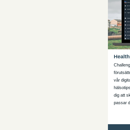
Health
Challeng
förutsät
vår digit
hälsotip
dig att 
passar d