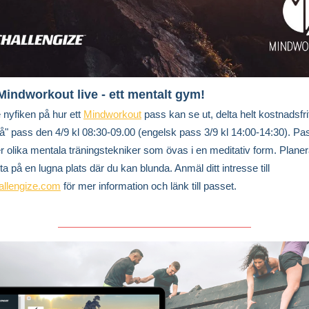
Mindworkout live - ett mentalt gym!
e nyfiken på hur ett
Mindworkout
pass kan se ut, delta helt kostnadsfritt
å" pass den 4/9 kl 08:30-09.00 (engelsk pass 3/9 kl 14:00-14:30). P
er olika mentala träningstekniker som övas i en meditativ form. Plane
itta på en lugna plats där du kan blunda. Anmäl ditt intresse till
allengize.com
för mer information och länk till passet.