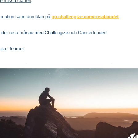
nte missa starten
.
ormation samt anmälan på
go.challengize.com/rosabandet
under rosa månad med Challengize och Cancerfonden!
gize-Teamet