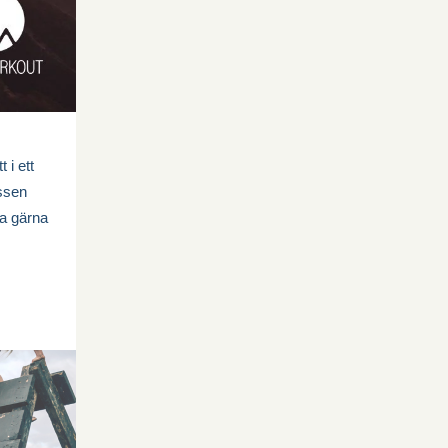
 i ett
assen
ra gärna