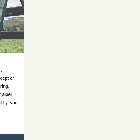
t
cept är
ning,
hjälper
lthy, vad